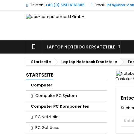
Telefon:
+49 (0) 5231 6161385
Email:
info@ebs-co
A
(
(
A
((
Si
((l
zu
LAPTOP NOTEBOOK ERSATZTEILE
Startseite
Laptop Notebook Ersatzteile
Ta
STARTSEITE
Computer
Computer PC System
Entsc
Computer PC Komponenten
Suchen
PC Netzteile
PC Gehäuse