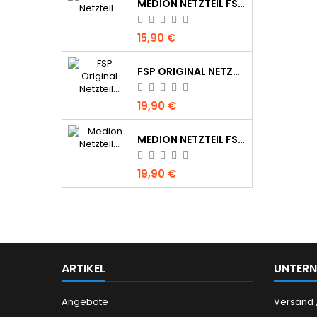
MEDION NETZTEIL FSP045-REBN2 3PIN 45W 19V 2,37A 5,5MM X 2,5MM NEU
15,90 €
FSP ORIGINAL NETZTEIL FSP045-RECN2, 9NA0451102, 19V 2.37A 45W MIT STECKER 5.5 X 2.5MM
19,90 €
MEDION NETZTEIL FSP045-REBN2 3PIN 45W 19V 2,37A 3,5MM X 1,35MM
19,90 €
ARTIKEL
UNTER
Angebote
Versand 