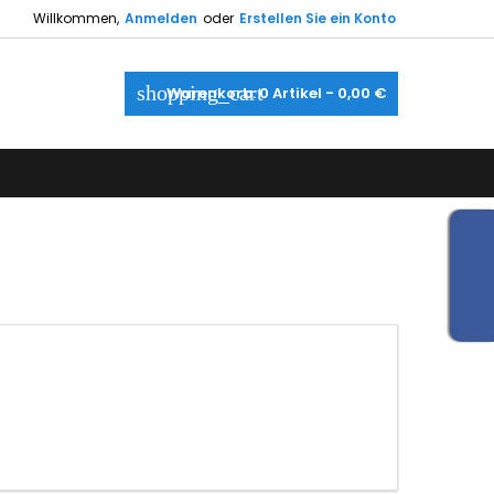
Willkommen,
Anmelden
oder
Erstellen Sie ein Konto
×
×
×
×
shopping_cart
Warenkorb:
0
Artikel - 0,00 €
gen
utline
gen
)
)
)