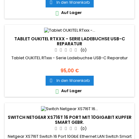
In den Warenkorb

Auf Lager

TABLET OUKITEL RTXXX - SERIE LADEBUCHSE USB-C
REPARATUR
(0)
Tablet OUKITEL RTxxx - Serie Ladebuchse USB-C Reparatur
95,00 €
In den Warenkorb

Auf Lager

SWITCH NETGEAR XS716T 16 PORT MIT 10GIGABIT KUPFER
SMART GEBR.
(0)
Netgear XS716T Switch 16 Port 10GbE Ethernet LAN Switch Smart