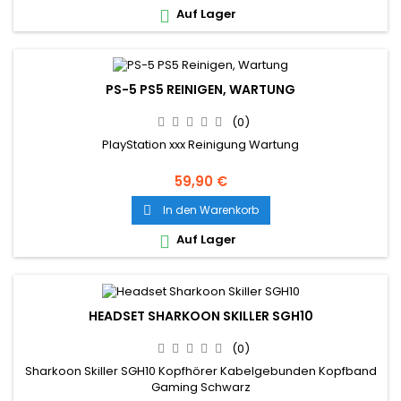
Auf Lager

PS-5 PS5 REINIGEN, WARTUNG
(0)
PlayStation xxx Reinigung Wartung
59,90 €
In den Warenkorb

Auf Lager

HEADSET SHARKOON SKILLER SGH10
(0)
Sharkoon Skiller SGH10 Kopfhörer Kabelgebunden Kopfband
Gaming Schwarz