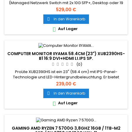
(Managed Netzwerk Switch mit 2x 10G SFP+, Desktop oder 19
Zoll Rack-Montage, Schwarz
529,00 €
In den Warenkorb

Auf Lager

COMPUTER MONITOR IIYAMA 58.4CM (23") XUB2390HS-
B1 16:9 DVI+HDMI LI.IPS SP.
(0)
ProLite XUB2390HS ist ein 23" (58.4 cm) mit IPS-Panel-
Technologie und LED-Hintergrundbeleuchtung. Er bietet
exakte und gleichmäßige Farbwiedergaben bei gleichzeitig
239,00 €
hoher Blickwinkelstabilität und einer schnellen Reaktionszeit.
In Kombination mit dem ergonomischem Standfuß inklusive
In den Warenkorb

Pivot-Funktion, erweist sich das Gerät als echter Allrounder.
Auf Lager

Der ProLite...
GAMING AMD RYZEN 7 5700G 3,8GHZ 16GB / 1TB-M2