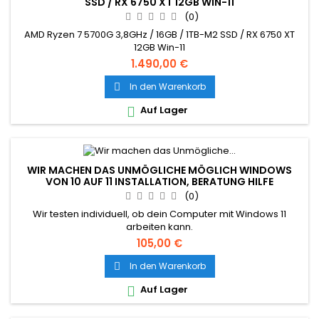
SSD / RX 6750 XT 12GB WIN-11
(0)
AMD Ryzen 7 5700G 3,8GHz / 16GB / 1TB-M2 SSD / RX 6750 XT
12GB Win-11
1.490,00 €
In den Warenkorb

Auf Lager

WIR MACHEN DAS UNMÖGLICHE MÖGLICH WINDOWS
VON 10 AUF 11 INSTALLATION, BERATUNG HILFE
(0)
Wir testen individuell, ob dein Computer mit Windows 11
arbeiten kann.
105,00 €
In den Warenkorb

Auf Lager
