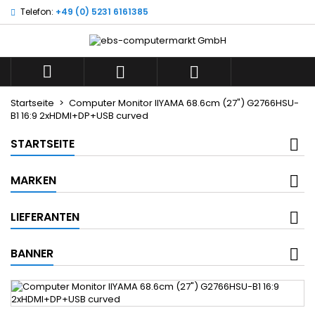
Telefon:
+49 (0) 5231 6161385



Startseite
Computer Monitor IIYAMA 68.6cm (27") G2766HSU-
B1 16:9 2xHDMI+DP+USB curved
STARTSEITE
MARKEN
LIEFERANTEN
BANNER