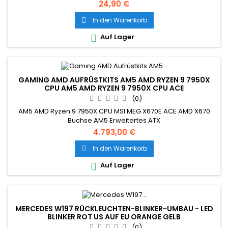
24,90 €
In den Warenkorb

Auf Lager

GAMING AMD AUFRÜSTKITS AM5 AMD RYZEN 9 7950X
CPU AM5 AMD RYZEN 9 7950X CPU ACE
(0)
AM5 AMD Ryzen 9 7950X CPU MSI MEG X670E ACE AMD X670
Buchse AM5 Erweitertes ATX
4.793,00 €
In den Warenkorb

Auf Lager

MERCEDES W197 RÜCKLEUCHTEN-BLINKER-UMBAU - LED
BLINKER ROT US AUF EU ORANGE GELB
(0)