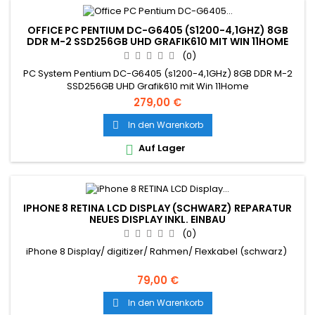
OFFICE PC PENTIUM DC-G6405 (S1200-4,1GHZ) 8GB
DDR M-2 SSD256GB UHD GRAFIK610 MIT WIN 11HOME
(0)
PC System Pentium DC-G6405 (s1200-4,1GHz) 8GB DDR M-2
SSD256GB UHD Grafik610 mit Win 11Home
279,00 €
In den Warenkorb

Auf Lager

IPHONE 8 RETINA LCD DISPLAY (SCHWARZ) REPARATUR
NEUES DISPLAY INKL. EINBAU
(0)
iPhone 8 Display/ digitizer/ Rahmen/ Flexkabel (schwarz)
79,00 €
In den Warenkorb
