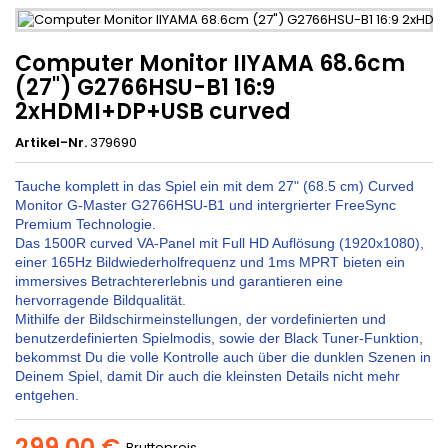
Computer Monitor IIYAMA 68.6cm
(27") G2766HSU-B1 16:9
2xHDMI+DP+USB curved
Artikel-Nr.
379690
Tauche komplett in das Spiel ein mit dem 27" (68.5 cm) Curved
Monitor G-Master G2766HSU-B1 und intergrierter FreeSync
Premium Technologie.
Das 1500R curved VA-Panel mit Full HD Auflösung (1920x1080),
einer 165Hz Bildwiederholfrequenz und 1ms MPRT bieten ein
immersives Betrachtererlebnis und garantieren eine
hervorragende Bildqualität.
Mithilfe der Bildschirmeinstellungen, der vordefinierten und
benutzerdefinierten Spielmodis, sowie der Black Tuner-Funktion,
bekommst Du die volle Kontrolle auch über die dunklen Szenen in
Deinem Spiel, damit Dir auch die kleinsten Details nicht mehr
entgehen.
299,00 €
Bruttopreis